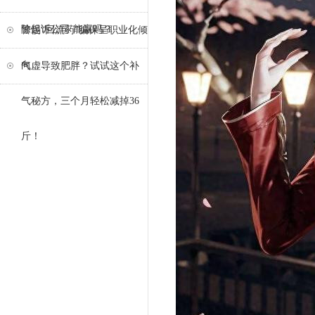
除起诉公司 能赢吗？
警惕“回流药”骗保呈职业化倾
向
气虚导致肥胖？试试这个补
气秘方，三个月轻松减掉36
斤！