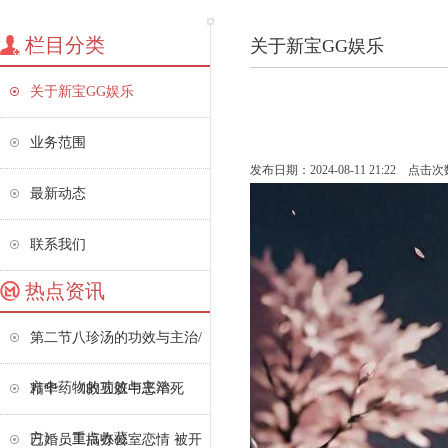
栏目分类
关于新宝GG娱乐
关于新宝GG娱乐
业务范围
发布日期：2024-08-11 21:22 点击次
最新动态
联系我们
热点资讯
第二节八珍汤的功效与主治/
方中药物的功效与主治
精华，《救五脏中恶卒死
方》，重点收藏
已婚员工搞办公室恋情 被开